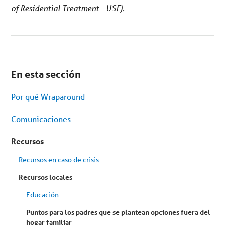
of Residential Treatment - USF).
Se
encuentra
En esta sección
en
el
menú
Por qué Wraparound
secundario.
Saltar
al
Comunicaciones
contenido
del
artículo
Recursos
Recursos en caso de crisis
Recursos locales
Educación
Puntos para los padres que se plantean opciones fuera del
hogar familiar