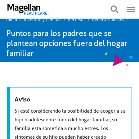
Estás
Navegación
en
móvil
Mostrar navegación
Mostrar navegación
el
menú
Juventud y familias
Recursos
Inicio
Recursos locales
principal.
Haga
Puntos para los padres que se
clic
para
plantean opciones fuera del hogar
ir
al
familiar
contenido
Aviso
Si está considerando la posibilidad de acoger a su
hijo o adolescente fuera del hogar familiar, su
familia está sometida a mucho estrés. Los
síntomas de su hijo pueden haber creado