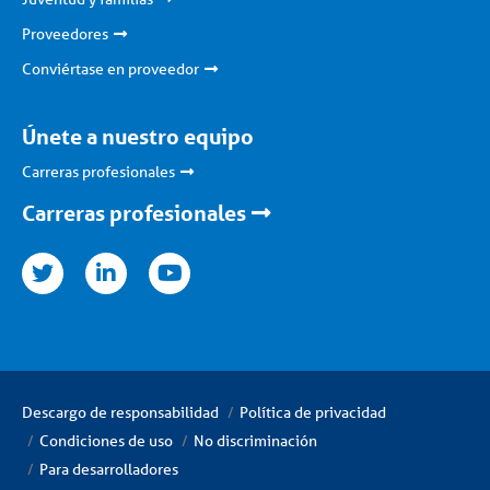
Proveedores
Conviértase en proveedor
Únete a nuestro equipo
Carreras profesionales
Carreras profesionales
nkedin
youtube
Descargo de responsabilidad
Política de privacidad
Condiciones de uso
No discriminación
Para desarrolladores