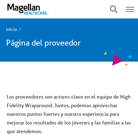
Estás
Navegación
en
móvil
Mostrar navegación
Mostrar navegación
el
menú
principal.
Haga
Inicio
clic
para
Página del proveedor
ir
al
contenido
Los proveedores son actores clave en el equipo de High
Fidelity Wraparound. Juntos, podemos aprovechar
nuestros puntos fuertes y nuestra experiencia para
mejorar los resultados de los jóvenes y las familias a las
que atendemos.